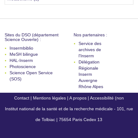
Sites du DSO (département
Nos partenaires :
Science Ouverte) :
Service des
Insermbiblio
archives de
MeSH bilingue
l'Inserm
HAL-Inserm
Délégation
Photoscience
Régionale
Science Open Service
Inserm
(SOS)
Auvergne
Rhône Alpes
Contact
|
Mentions légales
|
A propos
|
Accessibilité (non
Institut national de la santé et de la recherche médicale - 101, rue
conforme)
de Tolbiac | 75654 Paris Cedex 13