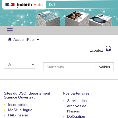
Toggle
navigation
Accueil iPubli
Ecoutez
Valider
Sites du DSO (département
Nos partenaires :
Science Ouverte) :
Service des
Insermbiblio
archives de
MeSH bilingue
l'Inserm
HAL-Inserm
Délégation