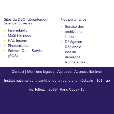
Sites du DSO (département
Nos partenaires :
Science Ouverte) :
Service des
Insermbiblio
archives de
MeSH bilingue
l'Inserm
HAL-Inserm
Délégation
Photoscience
Régionale
Science Open Service
Inserm
(SOS)
Auvergne
Rhône Alpes
Contact
|
Mentions légales
|
A propos
|
Accessibilité (non
Institut national de la santé et de la recherche médicale - 101, rue
conforme)
de Tolbiac | 75654 Paris Cedex 13