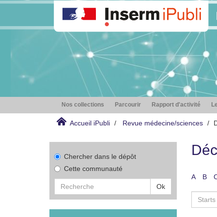
Nos collections
Parcourir
Rapport d'activité
Le
Accueil iPubli
Revue médecine/sciences
D
Déc
Chercher dans le dépôt
Cette communauté
A
B
Ok