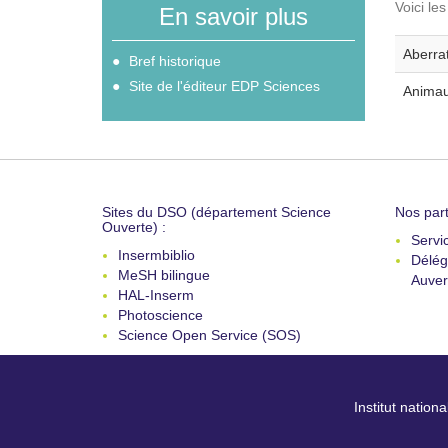
Voici le
En savoir plus
Aberra
Bref historique
Site de l'éditeur EDP Sciences
Animau
Sites du DSO (département Science
Nos part
Ouverte) :
Servi
Insermbiblio
Délég
MeSH bilingue
Auver
HAL-Inserm
Photoscience
Science Open Service (SOS)
Institut nation