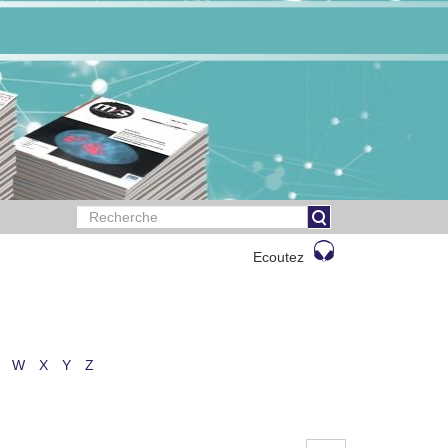
Ecoutez
W
X
Y
Z