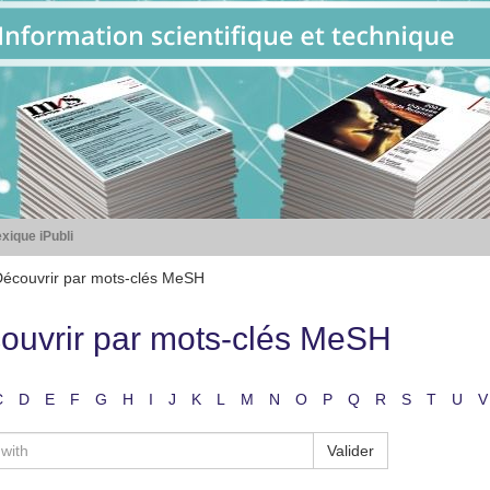
xique iPubli
écouvrir par mots-clés MeSH
ouvrir par mots-clés MeSH
C
D
E
F
G
H
I
J
K
L
M
N
O
P
Q
R
S
T
U
V
Valider