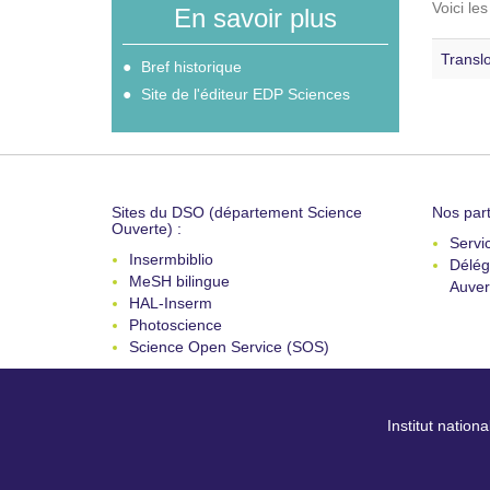
Voici le
En savoir plus
Translo
Bref historique
Site de l'éditeur EDP Sciences
Sites du DSO (département Science
Nos part
Ouverte) :
Servi
Insermbiblio
Délég
MeSH bilingue
Auver
HAL-Inserm
Photoscience
Science Open Service (SOS)
Institut nation