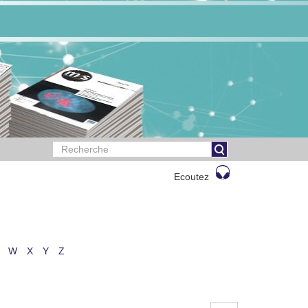
Ecoutez
W
X
Y
Z