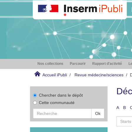
Nos collections
Parcourir
Rapport d'activité
Le
Accueil iPubli
Revue médecine/sciences
D
Déc
Chercher dans le dépôt
Cette communauté
A
B
Ok