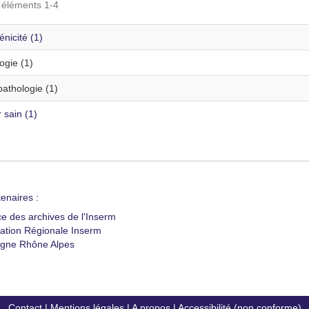
s éléments 1-4
nicité (1)
ogie (1)
athologie (1)
 sain (1)
enaires :
ce des archives de l'Inserm
ation Régionale Inserm
gne Rhône Alpes
Contact
|
Mentions légales
|
A propos
|
Accessibilité (non conforme)