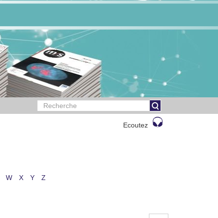
Ecoutez
W
X
Y
Z