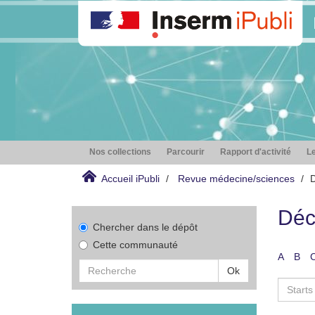
Nos collections
Parcourir
Rapport d'activité
Le
Accueil iPubli
Revue médecine/sciences
D
Déc
Chercher dans le dépôt
Cette communauté
A
B
Ok