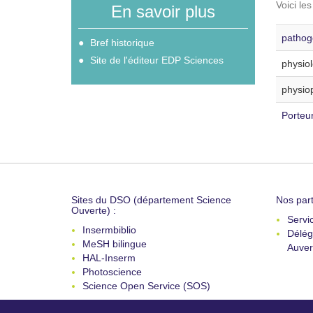
Voici le
En savoir plus
pathogé
Bref historique
Site de l'éditeur EDP Sciences
physiol
physiop
Porteur
Sites du DSO (département Science
Nos part
Ouverte) :
Servi
Insermbiblio
Délég
MeSH bilingue
Auver
HAL-Inserm
Photoscience
Science Open Service (SOS)