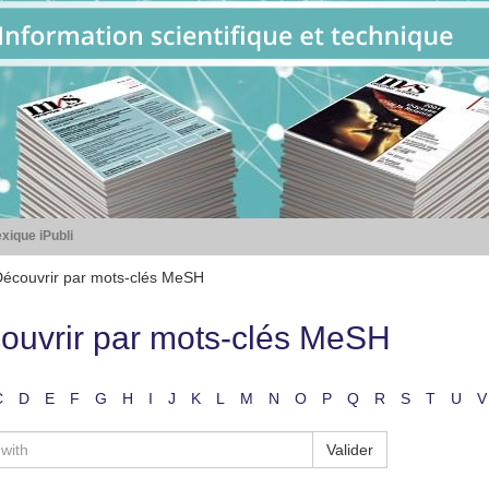
xique iPubli
écouvrir par mots-clés MeSH
ouvrir par mots-clés MeSH
C
D
E
F
G
H
I
J
K
L
M
N
O
P
Q
R
S
T
U
V
Valider