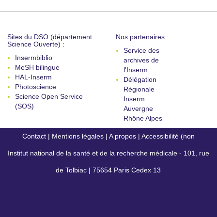
Sites du DSO (département
Nos partenaires :
Science Ouverte) :
Service des
Insermbiblio
archives de
MeSH bilingue
l'Inserm
HAL-Inserm
Délégation
Photoscience
Régionale
Science Open Service
Inserm
(SOS)
Auvergne
Rhône Alpes
Contact
|
Mentions légales
|
A propos
|
Accessibilité (non
Institut national de la santé et de la recherche médicale - 101, rue
conforme)
de Tolbiac | 75654 Paris Cedex 13