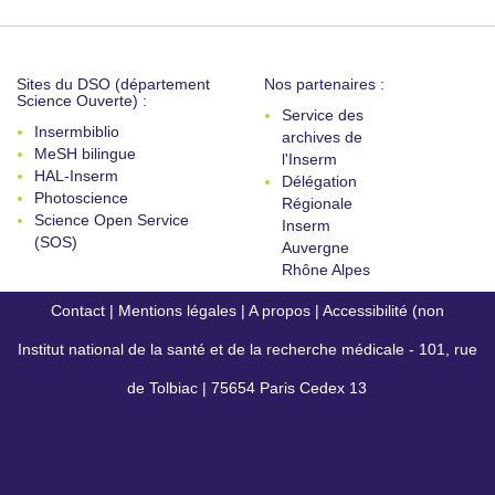
Sites du DSO (département
Nos partenaires :
Science Ouverte) :
Service des
Insermbiblio
archives de
MeSH bilingue
l'Inserm
HAL-Inserm
Délégation
Photoscience
Régionale
Science Open Service
Inserm
(SOS)
Auvergne
Rhône Alpes
Contact
|
Mentions légales
|
A propos
|
Accessibilité (non
Institut national de la santé et de la recherche médicale - 101, rue
conforme)
de Tolbiac | 75654 Paris Cedex 13