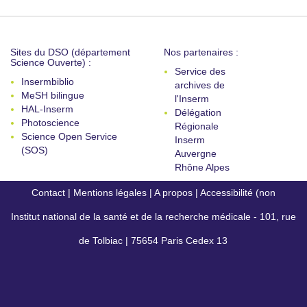
Sites du DSO (département
Nos partenaires :
Science Ouverte) :
Service des
Insermbiblio
archives de
MeSH bilingue
l'Inserm
HAL-Inserm
Délégation
Photoscience
Régionale
Science Open Service
Inserm
(SOS)
Auvergne
Rhône Alpes
Contact
|
Mentions légales
|
A propos
|
Accessibilité (non
Institut national de la santé et de la recherche médicale - 101, rue
conforme)
de Tolbiac | 75654 Paris Cedex 13