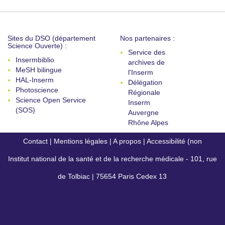
Sites du DSO (département
Nos partenaires :
Science Ouverte) :
Service des
Insermbiblio
archives de
MeSH bilingue
l'Inserm
HAL-Inserm
Délégation
Photoscience
Régionale
Science Open Service
Inserm
(SOS)
Auvergne
Rhône Alpes
Contact
|
Mentions légales
|
A propos
|
Accessibilité (non
Institut national de la santé et de la recherche médicale - 101, rue
conforme)
de Tolbiac | 75654 Paris Cedex 13