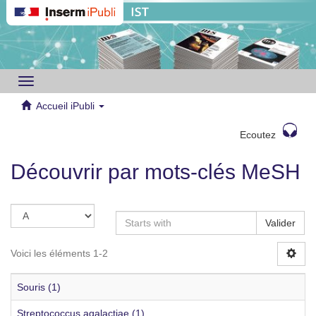
Toggle
navigation
Accueil iPubli
Ecoutez
Découvrir par mots-clés MeSH
Valider
Voici les éléments 1-2
Souris (1)
Streptococcus agalactiae (1)