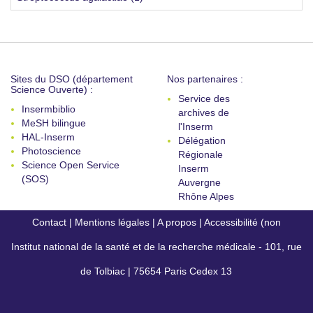
Sites du DSO (département
Nos partenaires :
Science Ouverte) :
Service des
Insermbiblio
archives de
MeSH bilingue
l'Inserm
HAL-Inserm
Délégation
Photoscience
Régionale
Science Open Service
Inserm
(SOS)
Auvergne
Rhône Alpes
Contact
|
Mentions légales
|
A propos
|
Accessibilité (non
Institut national de la santé et de la recherche médicale - 101, rue
conforme)
de Tolbiac | 75654 Paris Cedex 13