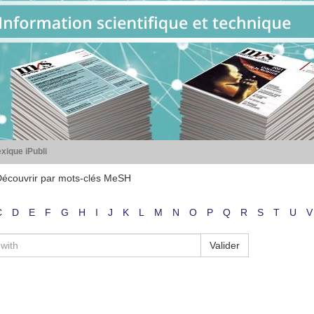
xique iPubli
écouvrir par mots-clés MeSH
C
D
E
F
G
H
I
J
K
L
M
N
O
P
Q
R
S
T
U
V
Valider