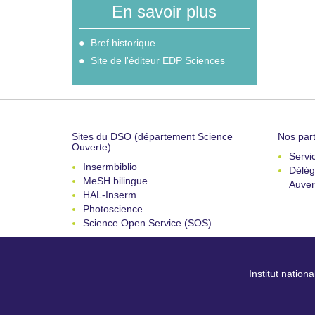
En savoir plus
Bref historique
Site de l'éditeur EDP Sciences
Sites du DSO (département Science
Nos part
Ouverte) :
Servi
Insermbiblio
Délég
MeSH bilingue
Auver
HAL-Inserm
Photoscience
Science Open Service (SOS)
Institut nation