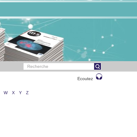
Ecoutez
W
X
Y
Z