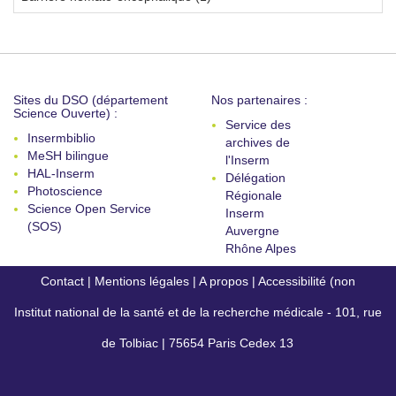
Sites du DSO (département
Nos partenaires :
Science Ouverte) :
Service des
Insermbiblio
archives de
MeSH bilingue
l'Inserm
HAL-Inserm
Délégation
Photoscience
Régionale
Science Open Service
Inserm
(SOS)
Auvergne
Rhône Alpes
Contact
|
Mentions légales
|
A propos
|
Accessibilité (non
Institut national de la santé et de la recherche médicale - 101, rue
conforme)
de Tolbiac | 75654 Paris Cedex 13