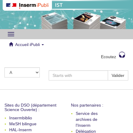
Toggle
navigation
Accueil iPubli
Ecoutez
Valider
Sites du DSO (département
Nos partenaires :
Science Ouverte) :
Service des
Insermbiblio
archives de
MeSH bilingue
l'Inserm
HAL-Inserm
Délégation