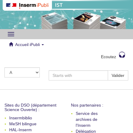
Toggle
navigation
Accueil iPubli
Ecoutez
Valider
Sites du DSO (département
Nos partenaires :
Science Ouverte) :
Service des
Insermbiblio
archives de
MeSH bilingue
l'Inserm
HAL-Inserm
Délégation