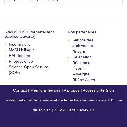
Sites du DSO (département
Nos partenaires :
Science Ouverte) :
Service des
Insermbiblio
archives de
MeSH bilingue
l'Inserm
HAL-Inserm
Délégation
Photoscience
Régionale
Science Open Service
Inserm
(SOS)
Auvergne
Rhône Alpes
Contact
|
Mentions légales
|
A propos
|
Accessibilité (non
Institut national de la santé et de la recherche médicale - 101, rue
conforme)
de Tolbiac | 75654 Paris Cedex 13