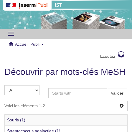
Toggle
navigation
Accueil iPubli
Ecoutez
Découvrir par mots-clés MeSH
Valider
Voici les éléments 1-2
Souris (1)
Streptococcus agalactiae (1)