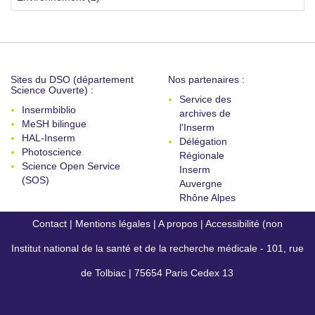
Sites du DSO (département
Nos partenaires :
Science Ouverte) :
Service des
Insermbiblio
archives de
MeSH bilingue
l'Inserm
HAL-Inserm
Délégation
Photoscience
Régionale
Science Open Service
Inserm
(SOS)
Auvergne
Rhône Alpes
Contact
|
Mentions légales
|
A propos
|
Accessibilité (non
Institut national de la santé et de la recherche médicale - 101, rue
conforme)
de Tolbiac | 75654 Paris Cedex 13