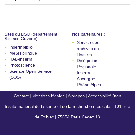
Sites du DSO (département
Nos partenaires :
Science Ouverte) :
Service des
Insermbiblio
archives de
MeSH bilingue
l'Inserm
HAL-Inserm
Délégation
Photoscience
Régionale
Science Open Service
Inserm
(SOS)
Auvergne
Rhône Alpes
Contact
|
Mentions légales
|
A propos
|
Accessibilité (non
Institut national de la santé et de la recherche médicale - 101, rue
conforme)
de Tolbiac | 75654 Paris Cedex 13