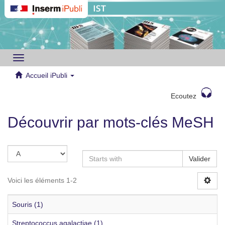
Toggle
navigation
Accueil iPubli
Ecoutez
Découvrir par mots-clés MeSH
Valider
Voici les éléments 1-2
Souris (1)
Streptococcus agalactiae (1)