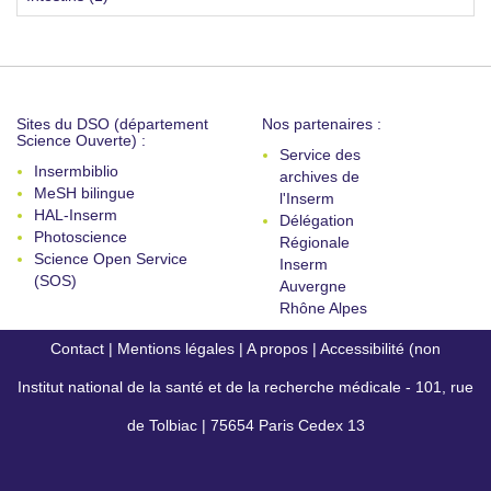
Sites du DSO (département
Nos partenaires :
Science Ouverte) :
Service des
Insermbiblio
archives de
MeSH bilingue
l'Inserm
HAL-Inserm
Délégation
Photoscience
Régionale
Science Open Service
Inserm
(SOS)
Auvergne
Rhône Alpes
Contact
|
Mentions légales
|
A propos
|
Accessibilité (non
Institut national de la santé et de la recherche médicale - 101, rue
conforme)
de Tolbiac | 75654 Paris Cedex 13