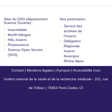
Sites du DSO (département
Nos partenaires :
Science Ouverte) :
Service des
Insermbiblio
archives de
MeSH bilingue
l'Inserm
HAL-Inserm
Délégation
Photoscience
Régionale
Science Open Service
Inserm
(SOS)
Auvergne
Rhône Alpes
Contact
|
Mentions légales
|
A propos
|
Accessibilité (non
Institut national de la santé et de la recherche médicale - 101, rue
conforme)
de Tolbiac | 75654 Paris Cedex 13