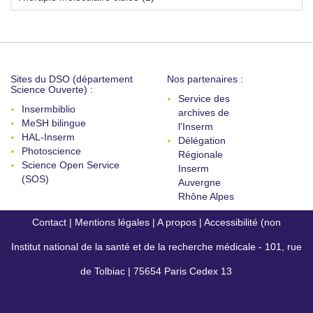
Sites du DSO (département
Nos partenaires :
Science Ouverte) :
Service des
Insermbiblio
archives de
MeSH bilingue
l'Inserm
HAL-Inserm
Délégation
Photoscience
Régionale
Science Open Service
Inserm
(SOS)
Auvergne
Rhône Alpes
Contact
|
Mentions légales
|
A propos
|
Accessibilité (non
Institut national de la santé et de la recherche médicale - 101, rue
conforme)
de Tolbiac | 75654 Paris Cedex 13