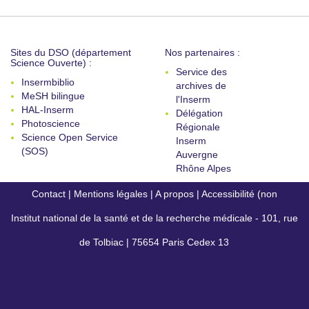
Sites du DSO (département
Nos partenaires :
Science Ouverte) :
Service des
Insermbiblio
archives de
MeSH bilingue
l'Inserm
HAL-Inserm
Délégation
Photoscience
Régionale
Science Open Service
Inserm
(SOS)
Auvergne
Rhône Alpes
Contact
|
Mentions légales
|
A propos
|
Accessibilité (non
Institut national de la santé et de la recherche médicale - 101, rue
conforme)
de Tolbiac | 75654 Paris Cedex 13