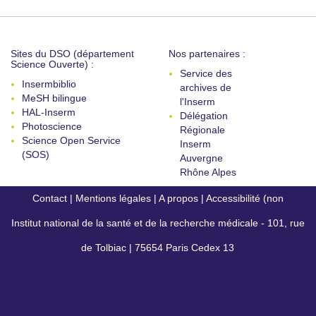
Sites du DSO (département
Nos partenaires :
Science Ouverte) :
Service des
Insermbiblio
archives de
MeSH bilingue
l'Inserm
HAL-Inserm
Délégation
Photoscience
Régionale
Science Open Service
Inserm
(SOS)
Auvergne
Rhône Alpes
Contact
|
Mentions légales
|
A propos
|
Accessibilité (non
Institut national de la santé et de la recherche médicale - 101, rue
conforme)
de Tolbiac | 75654 Paris Cedex 13