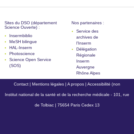
Sites du DSO (département
Nos partenaires :
Science Ouverte) :
Service des
Insermbiblio
archives de
MeSH bilingue
l'Inserm
HAL-Inserm
Délégation
Photoscience
Régionale
Science Open Service
Inserm
(SOS)
Auvergne
Rhône Alpes
Contact
|
Mentions légales
|
A propos
|
Accessibilité (non
Institut national de la santé et de la recherche médicale - 101, rue
conforme)
de Tolbiac | 75654 Paris Cedex 13