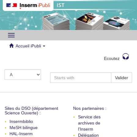
Toggle
navigation
Accueil iPubli
Ecoutez
Valider
Sites du DSO (département
Nos partenaires :
Science Ouverte) :
Service des
Insermbiblio
archives de
MeSH bilingue
l'Inserm
HAL-Inserm
Délégation