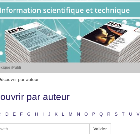
xique iPubli
écouvrir par auteur
ouvrir par auteur
C
D
E
F
G
H
I
J
K
L
M
N
O
P
Q
R
S
T
U
V
Valider