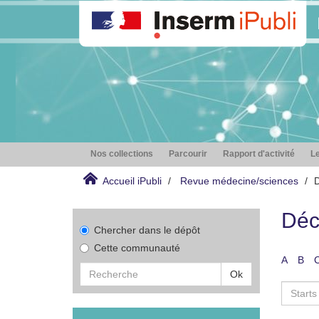
Nos collections
Parcourir
Rapport d'activité
Le
Accueil iPubli
Revue médecine/sciences
D
Déc
Chercher dans le dépôt
Cette communauté
A
B
Ok