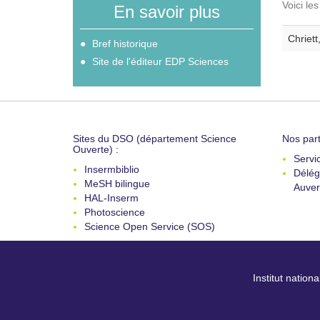
Voici le
En savoir plus
Chriett
Bref historique
Site de l'éditeur EDP Sciences
Sites du DSO (département Science
Nos part
Ouverte) :
Servi
Insermbiblio
Délég
MeSH bilingue
Auver
HAL-Inserm
Photoscience
Science Open Service (SOS)
Institut nation