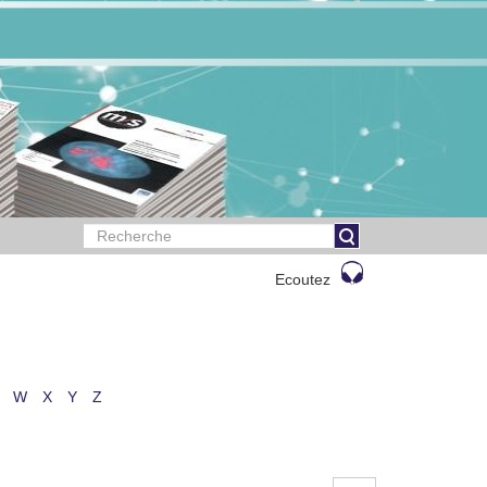
Ecoutez
W
X
Y
Z