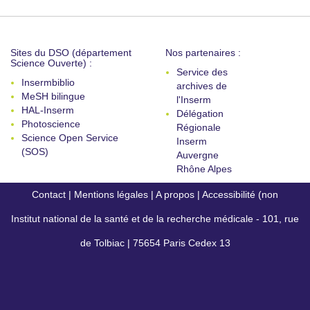
Sites du DSO (département
Nos partenaires :
Science Ouverte) :
Service des
Insermbiblio
archives de
MeSH bilingue
l'Inserm
HAL-Inserm
Délégation
Photoscience
Régionale
Science Open Service
Inserm
(SOS)
Auvergne
Rhône Alpes
Contact
|
Mentions légales
|
A propos
|
Accessibilité (non
Institut national de la santé et de la recherche médicale - 101, rue
conforme)
de Tolbiac | 75654 Paris Cedex 13