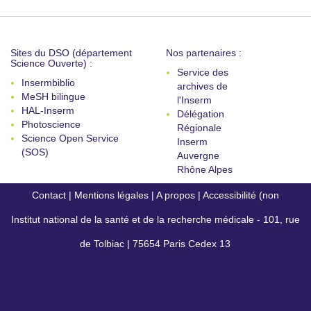
Sites du DSO (département
Nos partenaires :
Science Ouverte) :
Service des
Insermbiblio
archives de
MeSH bilingue
l'Inserm
HAL-Inserm
Délégation
Photoscience
Régionale
Science Open Service
Inserm
(SOS)
Auvergne
Rhône Alpes
Contact
|
Mentions légales
|
A propos
|
Accessibilité (non
Institut national de la santé et de la recherche médicale - 101, rue
conforme)
de Tolbiac | 75654 Paris Cedex 13