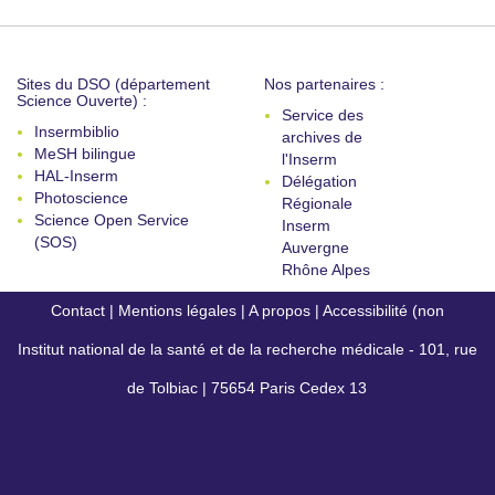
Sites du DSO (département
Nos partenaires :
Science Ouverte) :
Service des
Insermbiblio
archives de
MeSH bilingue
l'Inserm
HAL-Inserm
Délégation
Photoscience
Régionale
Science Open Service
Inserm
(SOS)
Auvergne
Rhône Alpes
Contact
|
Mentions légales
|
A propos
|
Accessibilité (non
Institut national de la santé et de la recherche médicale - 101, rue
conforme)
de Tolbiac | 75654 Paris Cedex 13