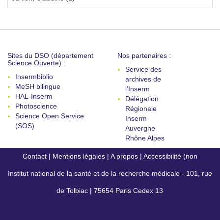
Sites du DSO (département
Nos partenaires :
Science Ouverte) :
Service des
Insermbiblio
archives de
MeSH bilingue
l'Inserm
HAL-Inserm
Délégation
Photoscience
Régionale
Science Open Service
Inserm
(SOS)
Auvergne
Rhône Alpes
Contact
|
Mentions légales
|
A propos
|
Accessibilité (non
Institut national de la santé et de la recherche médicale - 101, rue
conforme)
de Tolbiac | 75654 Paris Cedex 13