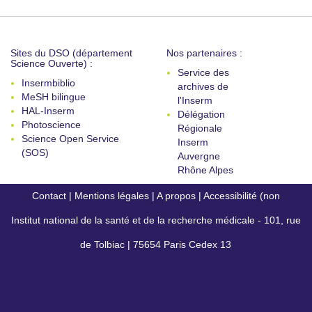
Sites du DSO (département
Nos partenaires :
Science Ouverte) :
Service des
Insermbiblio
archives de
MeSH bilingue
l'Inserm
HAL-Inserm
Délégation
Photoscience
Régionale
Science Open Service
Inserm
(SOS)
Auvergne
Rhône Alpes
Contact
|
Mentions légales
|
A propos
|
Accessibilité (non
Institut national de la santé et de la recherche médicale - 101, rue
conforme)
de Tolbiac | 75654 Paris Cedex 13