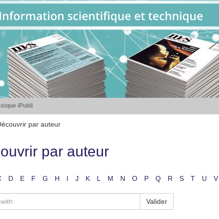
xique iPubli
écouvrir par auteur
ouvrir par auteur
C
D
E
F
G
H
I
J
K
L
M
N
O
P
Q
R
S
T
U
V
Valider