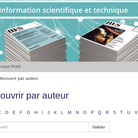
xique iPubli
écouvrir par auteur
ouvrir par auteur
C
D
E
F
G
H
I
J
K
L
M
N
O
P
Q
R
S
T
U
V
Valider