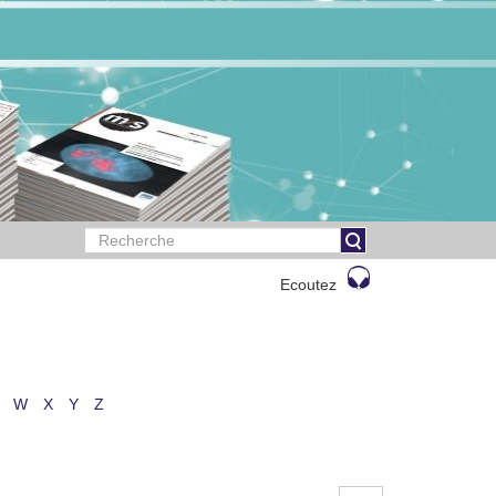
Ecoutez
W
X
Y
Z