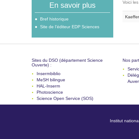
Voici le
En savoir plus
Kaeffer
Bref historique
Site de l'éditeur EDP Sciences
Sites du DSO (département Science
Nos part
Ouverte) :
Servi
Insermbiblio
Délég
MeSH bilingue
Auver
HAL-Inserm
Photoscience
Science Open Service (SOS)
Institut nation