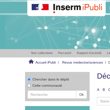
Nos collections
Parcourir
Rapport d'activité
Le
Accueil iPubli
Revue médecine/sciences
D
Déc
Chercher dans le dépôt
Cette communauté
A
B
Ok