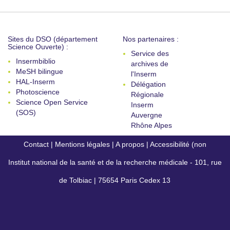
Sites du DSO (département
Nos partenaires :
Science Ouverte) :
Service des
Insermbiblio
archives de
MeSH bilingue
l'Inserm
HAL-Inserm
Délégation
Photoscience
Régionale
Science Open Service
Inserm
(SOS)
Auvergne
Rhône Alpes
Contact
|
Mentions légales
|
A propos
|
Accessibilité (non
Institut national de la santé et de la recherche médicale - 101, rue
conforme)
de Tolbiac | 75654 Paris Cedex 13