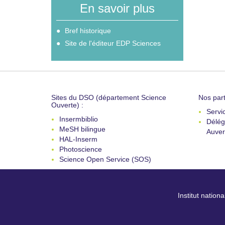
En savoir plus
Bref historique
Site de l'éditeur EDP Sciences
Sites du DSO (département Science
Nos part
Ouverte) :
Servi
Insermbiblio
Délég
MeSH bilingue
Auver
HAL-Inserm
Photoscience
Science Open Service (SOS)
Institut nation