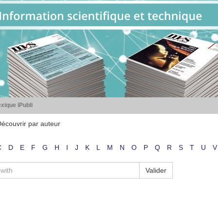
xique iPubli
écouvrir par auteur
C
D
E
F
G
H
I
J
K
L
M
N
O
P
Q
R
S
T
U
V
Valider