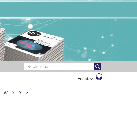
Ecoutez
W
X
Y
Z