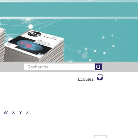
Ecoutez
W
X
Y
Z