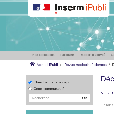
Nos collections
Parcourir
Rapport d'activité
Le
Accueil iPubli
Revue médecine/sciences
D
Déc
Chercher dans le dépôt
Cette communauté
A
B
Ok