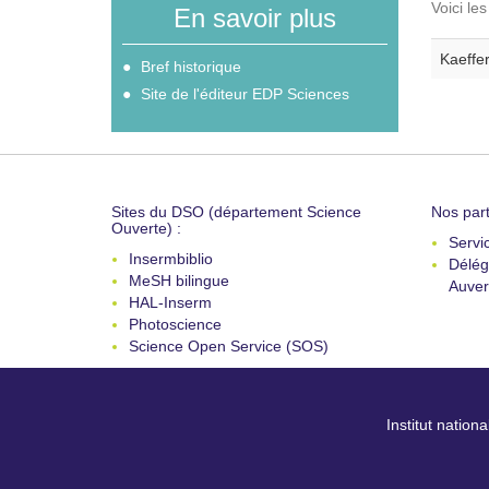
Voici le
En savoir plus
Kaeffer
Bref historique
Site de l'éditeur EDP Sciences
Sites du DSO (département Science
Nos part
Ouverte) :
Servi
Insermbiblio
Délég
MeSH bilingue
Auver
HAL-Inserm
Photoscience
Science Open Service (SOS)
Institut nation