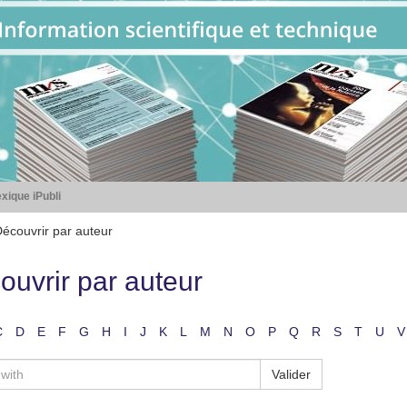
xique iPubli
écouvrir par auteur
ouvrir par auteur
C
D
E
F
G
H
I
J
K
L
M
N
O
P
Q
R
S
T
U
V
Valider