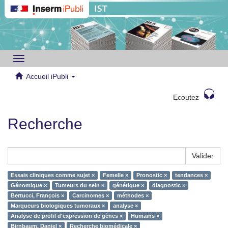
Toggle
navigation
Accueil iPubli
Ecoutez
Recherche
Valider
Essais cliniques comme sujet ×
Femelle ×
Pronostic ×
tendances ×
Génomique ×
Tumeurs du sein ×
génétique ×
diagnostic ×
Bertucci, François ×
Carcinomes ×
méthodes ×
Marqueurs biologiques tumoraux ×
analyse ×
Analyse de profil d'expression de gènes ×
Humains ×
Birnbaum, Daniel ×
Recherche biomédicale ×