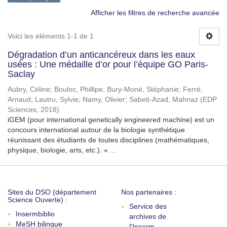
Afficher les filtres de recherche avancée
Voici les éléments 1-1 de 1
Dégradation d’un anticancéreux dans les eaux
usées : Une médaille d’or pour l’équipe GO Paris-
Saclay
Aubry, Céline
;
Bouloc, Phillipe
;
Bury-Moné, Stéphanie
;
Ferré,
Arnaud
;
Lautru, Sylvie
;
Namy, Olivier
;
Sabeti-Azad, Mahnaz
(
EDP
Sciences
,
2018
)
iGEM (pour international genetically engineered machine) est un
concours international autour de la biologie synthétique
réunissant des étudiants de toutes disciplines (mathématiques,
physique, biologie, arts, etc.). « ...
Sites du DSO (département
Nos partenaires :
Science Ouverte) :
Service des
Insermbiblio
archives de
MeSH bilingue
l'Inserm