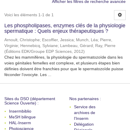
Afficher les filtres de recherche avancée
Voici les éléments 1-1 de 1
Les phospholipases, enzymes clés de la physiologie
spermatique : Quels enjeux thérapeutiques ?
Arnoult, Christophe
;
Escoffier, Jessica
;
Munch, Léa
;
Pierre,
Virginie
;
Hennebicq, Sylviane
;
Lambeau, Gérard
;
Ray, Pierre
(
Éditions EDK/Groupe EDP Sciences
,
2012
)
Chez les mammifères, la physiologie du spermatozoïde dans les
voies génitales femelles est complexe, et plusieurs étapes bien
définies doivent être franchies pour que le spermatozoïde puisse
féconder l’ovocyte. Les ...
Sites du DSO (département
Nos partenaires :
Science Ouverte) :
Service des
Insermbiblio
archives de
MeSH bilingue
l'Inserm
HAL-Inserm
Délégation
Photoscience