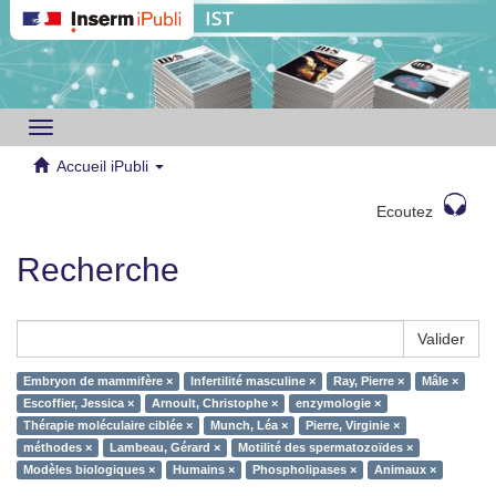
Toggle
navigation
Accueil iPubli
Ecoutez
Recherche
Valider
Embryon de mammifère ×
Infertilité masculine ×
Ray, Pierre ×
Mâle ×
Escoffier, Jessica ×
Arnoult, Christophe ×
enzymologie ×
Thérapie moléculaire ciblée ×
Munch, Léa ×
Pierre, Virginie ×
méthodes ×
Lambeau, Gérard ×
Motilité des spermatozoïdes ×
Modèles biologiques ×
Humains ×
Phospholipases ×
Animaux ×