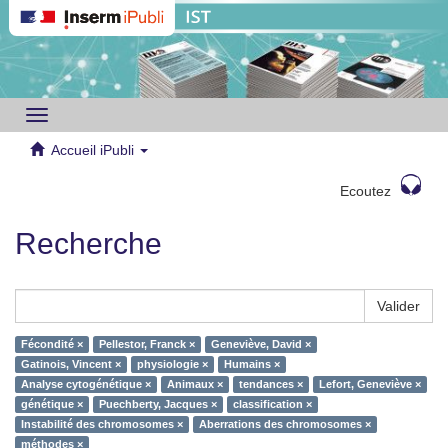
Toggle
navigation
Accueil iPubli
Ecoutez
Recherche
Valider
Fécondité ×
Pellestor, Franck ×
Geneviève, David ×
Gatinois, Vincent ×
physiologie ×
Humains ×
Analyse cytogénétique ×
Animaux ×
tendances ×
Lefort, Geneviève ×
génétique ×
Puechberty, Jacques ×
classification ×
Instabilité des chromosomes ×
Aberrations des chromosomes ×
méthodes ×