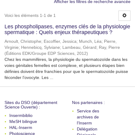
Afficher les filtres de recherche avancée
Voici les éléments 1-1 de 1
Les phospholipases, enzymes clés de la physiologie
spermatique : Quels enjeux thérapeutiques ?
Arnoult, Christophe
;
Escoffier, Jessica
;
Munch, Léa
;
Pierre,
Virginie
;
Hennebicq, Sylviane
;
Lambeau, Gérard
;
Ray, Pierre
(
Éditions EDK/Groupe EDP Sciences
,
2012
)
Chez les mammifères, la physiologie du spermatozoïde dans les
voies génitales femelles est complexe, et plusieurs étapes bien
définies doivent être franchies pour que le spermatozoïde puisse
féconder l’ovocyte. Les ...
Sites du DSO (département
Nos partenaires :
Science Ouverte) :
Service des
Insermbiblio
archives de
MeSH bilingue
l'Inserm
HAL-Inserm
Délégation
Photoscience