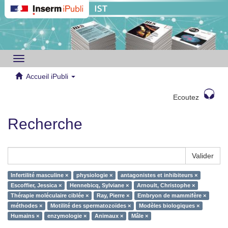
Toggle
navigation
Accueil iPubli
Ecoutez
Recherche
Valider
Infertilité masculine ×
physiologie ×
antagonistes et inhibiteurs ×
Escoffier, Jessica ×
Hennebicq, Sylviane ×
Arnoult, Christophe ×
Thérapie moléculaire ciblée ×
Ray, Pierre ×
Embryon de mammifère ×
méthodes ×
Motilité des spermatozoïdes ×
Modèles biologiques ×
Humains ×
enzymologie ×
Animaux ×
Mâle ×