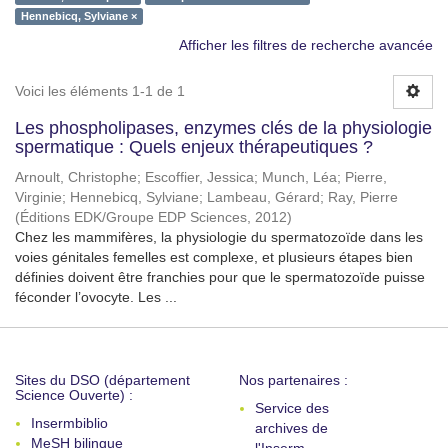
Hennebicq, Sylviane ×
Afficher les filtres de recherche avancée
Voici les éléments 1-1 de 1
Les phospholipases, enzymes clés de la physiologie
spermatique : Quels enjeux thérapeutiques ?
Arnoult, Christophe
;
Escoffier, Jessica
;
Munch, Léa
;
Pierre,
Virginie
;
Hennebicq, Sylviane
;
Lambeau, Gérard
;
Ray, Pierre
(
Éditions EDK/Groupe EDP Sciences
,
2012
)
Chez les mammifères, la physiologie du spermatozoïde dans les
voies génitales femelles est complexe, et plusieurs étapes bien
définies doivent être franchies pour que le spermatozoïde puisse
féconder l’ovocyte. Les ...
Sites du DSO (département
Nos partenaires :
Science Ouverte) :
Service des
Insermbiblio
archives de
MeSH bilingue