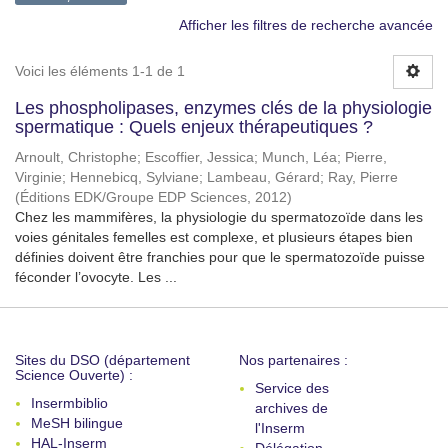
Afficher les filtres de recherche avancée
Voici les éléments 1-1 de 1
Les phospholipases, enzymes clés de la physiologie
spermatique : Quels enjeux thérapeutiques ?
Arnoult, Christophe
;
Escoffier, Jessica
;
Munch, Léa
;
Pierre,
Virginie
;
Hennebicq, Sylviane
;
Lambeau, Gérard
;
Ray, Pierre
(
Éditions EDK/Groupe EDP Sciences
,
2012
)
Chez les mammifères, la physiologie du spermatozoïde dans les
voies génitales femelles est complexe, et plusieurs étapes bien
définies doivent être franchies pour que le spermatozoïde puisse
féconder l’ovocyte. Les ...
Sites du DSO (département
Nos partenaires :
Science Ouverte) :
Service des
Insermbiblio
archives de
MeSH bilingue
l'Inserm
HAL-Inserm