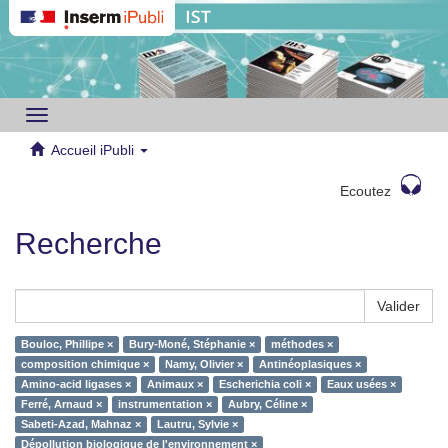
Toggle
navigation
Accueil iPubli
Ecoutez
Recherche
Valider
Bouloc, Phillipe ×
Bury-Moné, Stéphanie ×
méthodes ×
composition chimique ×
Namy, Olivier ×
Antinéoplasiques ×
Amino-acid ligases ×
Animaux ×
Escherichia coli ×
Eaux usées ×
Ferré, Arnaud ×
instrumentation ×
Aubry, Céline ×
Sabeti-Azad, Mahnaz ×
Lautru, Sylvie ×
Dépollution biologique de l'environnement ×