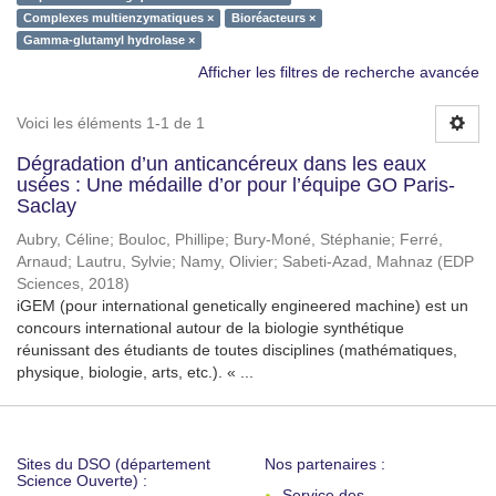
Complexes multienzymatiques ×
Bioréacteurs ×
Gamma-glutamyl hydrolase ×
Afficher les filtres de recherche avancée
Voici les éléments 1-1 de 1
Dégradation d’un anticancéreux dans les eaux
usées : Une médaille d’or pour l’équipe GO Paris-
Saclay
Aubry, Céline
;
Bouloc, Phillipe
;
Bury-Moné, Stéphanie
;
Ferré,
Arnaud
;
Lautru, Sylvie
;
Namy, Olivier
;
Sabeti-Azad, Mahnaz
(
EDP
Sciences
,
2018
)
iGEM (pour international genetically engineered machine) est un
concours international autour de la biologie synthétique
réunissant des étudiants de toutes disciplines (mathématiques,
physique, biologie, arts, etc.). « ...
Sites du DSO (département
Nos partenaires :
Science Ouverte) :
Service des