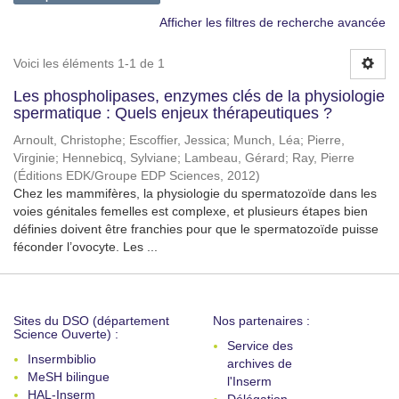
Afficher les filtres de recherche avancée
Voici les éléments 1-1 de 1
Les phospholipases, enzymes clés de la physiologie
spermatique : Quels enjeux thérapeutiques ?
Arnoult, Christophe
;
Escoffier, Jessica
;
Munch, Léa
;
Pierre,
Virginie
;
Hennebicq, Sylviane
;
Lambeau, Gérard
;
Ray, Pierre
(
Éditions EDK/Groupe EDP Sciences
,
2012
)
Chez les mammifères, la physiologie du spermatozoïde dans les
voies génitales femelles est complexe, et plusieurs étapes bien
définies doivent être franchies pour que le spermatozoïde puisse
féconder l’ovocyte. Les ...
Sites du DSO (département
Nos partenaires :
Science Ouverte) :
Service des
Insermbiblio
archives de
MeSH bilingue
l'Inserm
HAL-Inserm