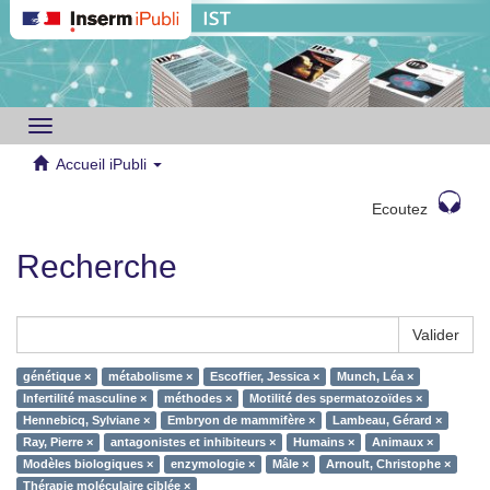
Toggle
navigation
Accueil iPubli
Ecoutez
Recherche
Valider
génétique ×
métabolisme ×
Escoffier, Jessica ×
Munch, Léa ×
Infertilité masculine ×
méthodes ×
Motilité des spermatozoïdes ×
Hennebicq, Sylviane ×
Embryon de mammifère ×
Lambeau, Gérard ×
Ray, Pierre ×
antagonistes et inhibiteurs ×
Humains ×
Animaux ×
Modèles biologiques ×
enzymologie ×
Mâle ×
Arnoult, Christophe ×
Thérapie moléculaire ciblée ×