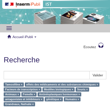
Toggle
navigation
Accueil iPubli
Ecoutez
Recherche
Valider
Tamoxifène ×
effets des médicaments et des substances chimiques ×
Facteurs de transcription ×
Modèles biologiques ×
Souris ×
Animaux ×
Femelle ×
Antinéoplasiques hormonaux ×
antagonistes et inhibiteurs ×
génétique ×
Humains ×
Grandvaux, Nathalie ×