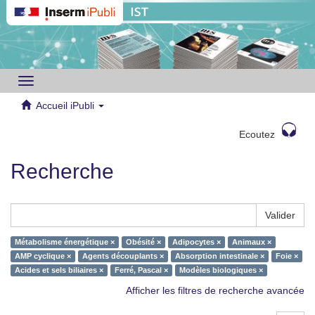
Toggle
navigation
Accueil iPubli
Ecoutez
Recherche
Valider
Métabolisme énergétique ×
Obésité ×
Adipocytes ×
Animaux ×
AMP cyclique ×
Agents découplants ×
Absorption intestinale ×
Foie ×
Acides et sels biliaires ×
Ferré, Pascal ×
Modèles biologiques ×
Afficher les filtres de recherche avancée