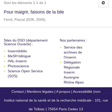
Voici les éléments 1-1 de 1
Pour maigrir, faisons de la bile
Ferré, Pascal
(
EDK
,
2006
)
Sites du DSO (département
Nos partenaires :
Science Ouverte) :
Service des
Insermbiblio
archives de
MeSH bilingue
l'Inserm
HAL-Inserm
Délégation
Photoscience
Régionale
Science Open Service
Inserm
(SOS)
Auvergne
Rhône Alpes
Contact
|
Mentions légales
|
A propos
|
Accessibilité (non
Institut national de la santé et de la recherche médicale - 101, rue
conforme)
de Tolbiac | 75654 Paris Cedex 13