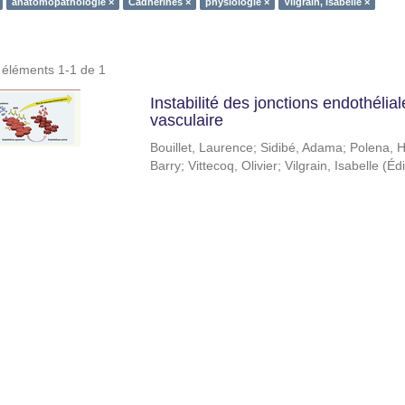
anatomopathologie ×
Cadhérines ×
physiologie ×
Vilgrain, Isabelle ×
s éléments 1-1 de 1
Instabilité des jonctions endothéli
vasculaire
Bouillet, Laurence
;
Sidibé, Adama
;
Polena, 
Barry
;
Vittecoq, Olivier
;
Vilgrain, Isabelle
(
Éd