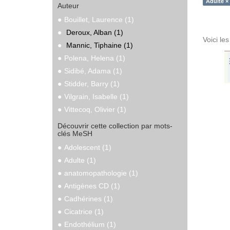
Adulte ×
Auteur
Bouillet, Laurence (1)
Deroux, Alban (1)
Voici le
Mannic, Tiphaine (1)
Polena, Helena (1)
Sidibé, Adama (1)
Stidder, Barry (1)
Vilgrain, Isabelle (1)
Vittecoq, Olivier (1)
Découvrir cette collection par mots-
clés MeSH
Adolescent (1)
Adulte (1)
anatomopathologie (1)
Antigènes CD (1)
Cadhérines (1)
Cicatrice (1)
Endothélium (1)