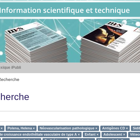
xique iPubli
Recherche
herche
 ×
Polena, Helena ×
Néovascularisation pathologique ×
Antigènes CD ×
Sidi
de croissance endothéliale vasculaire de type A ×
Enfant ×
Adolescent ×
Vittec