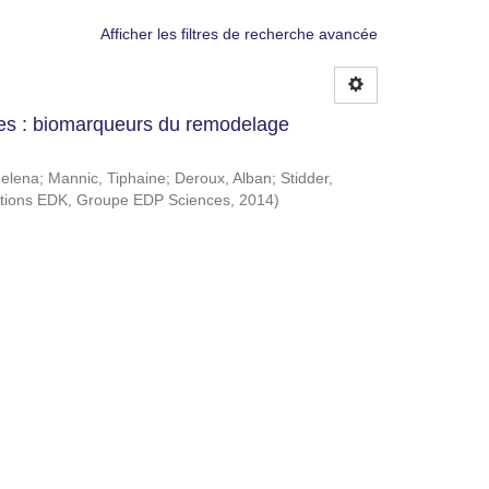
Afficher les filtres de recherche avancée
ales : biomarqueurs du remodelage
Helena
;
Mannic, Tiphaine
;
Deroux, Alban
;
Stidder,
itions EDK, Groupe EDP Sciences
,
2014
)