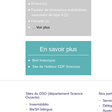
Enfant (1)
Facteur de croissance endothéliale
vasculaire de type A (1)
Femelle (1)
... Voir plus
En savoir plus
Bref historique
Site de l'éditeur EDP Sciences
Sites du DSO (département Science
Nos part
Ouverte) :
Servi
Insermbiblio
Délég
MeSH bilingue
Auver