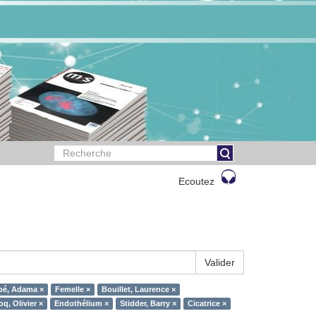
Ecoutez
Valider
bé, Adama ×
Femelle ×
Bouillet, Laurence ×
oq, Olivier ×
Endothélium ×
Stidder, Barry ×
Cicatrice ×