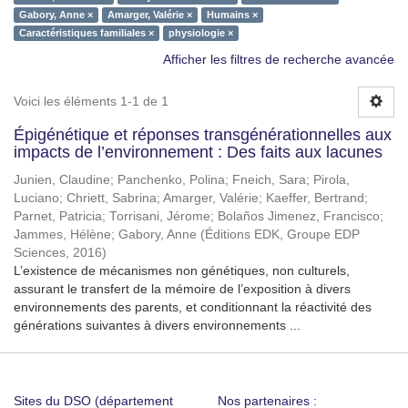
Gabory, Anne ×
Amarger, Valérie ×
Humains ×
Caractéristiques familiales ×
physiologie ×
Afficher les filtres de recherche avancée
Voici les éléments 1-1 de 1
Épigénétique et réponses transgénérationnelles aux
impacts de l’environnement : Des faits aux lacunes
Junien, Claudine
;
Panchenko, Polina
;
Fneich, Sara
;
Pirola,
Luciano
;
Chriett, Sabrina
;
Amarger, Valérie
;
Kaeffer, Bertrand
;
Parnet, Patricia
;
Torrisani, Jérome
;
Bolaños Jimenez, Francisco
;
Jammes, Hélène
;
Gabory, Anne
(
Éditions EDK, Groupe EDP
Sciences
,
2016
)
L’existence de mécanismes non génétiques, non culturels,
assurant le transfert de la mémoire de l’exposition à divers
environnements des parents, et conditionnant la réactivité des
générations suivantes à divers environnements ...
Sites du DSO (département
Nos partenaires :