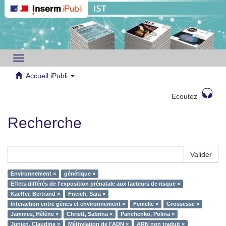
Toggle
navigation
Accueil iPubli
Ecoutez
Recherche
Valider
Environnement ×
génétique ×
Effets différés de l'exposition prénatale aux facteurs de risque ×
Kaeffer, Bertrand ×
Fneich, Sara ×
Interaction entre gènes et environnement ×
Femelle ×
Grossesse ×
Jammes, Hélène ×
Chriett, Sabrina ×
Panchenko, Polina ×
Junien, Claudine ×
Méthylation de l'ADN ×
ARN non traduit ×