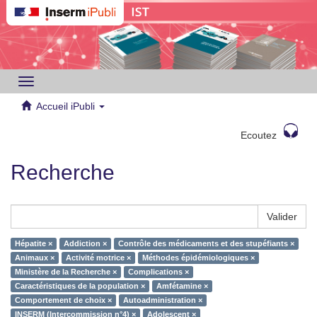
Toggle
navigation
Accueil iPubli
Ecoutez
Recherche
Valider
Hépatite ×
Addiction ×
Contrôle des médicaments et des stupéfiants ×
Animaux ×
Activité motrice ×
Méthodes épidémiologiques ×
Ministère de la Recherche ×
Complications ×
Caractéristiques de la population ×
Amfétamine ×
Comportement de choix ×
Autoadministration ×
INSERM (Intercommission n°4) ×
Adolescent ×